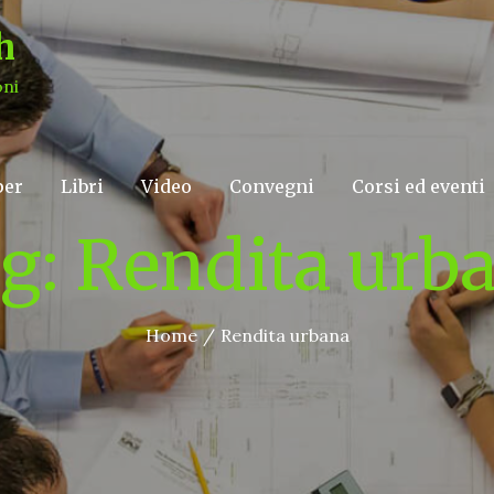
h
oni
per
Libri
Video
Convegni
Corsi ed eventi
g:
Rendita urb
Home
Rendita urbana