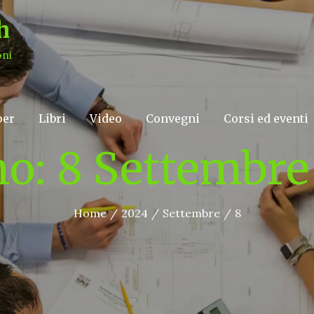
h
oni
per
Libri
Video
Convegni
Corsi ed eventi
no:
8 Settembre
Home
2024
Settembre
8