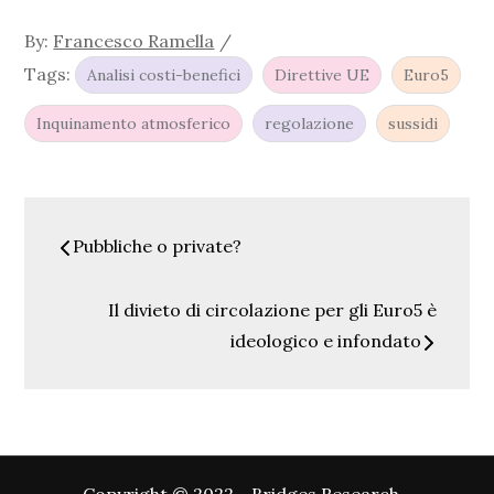
By:
Francesco Ramella
Tags:
Analisi costi-benefici
Direttive UE
Euro5
Inquinamento atmosferico
regolazione
sussidi
Navigazione
Pubbliche o private?
articoli
Il divieto di circolazione per gli Euro5 è
ideologico e infondato