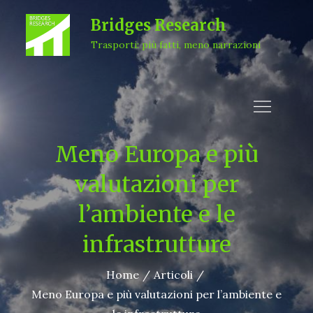
Skip
Bridges Research
to
Trasporti: più fatti, meno narrazioni
content
Meno Europa e più
valutazioni per
l’ambiente e le
infrastrutture
Home
Articoli
Meno Europa e più valutazioni per l’ambiente e