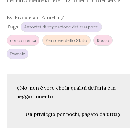
definitivamente la rete dagli operatori dei servizi.
By:
Francesco Ramella
Tags:
Autorità di regoazione dei trasporti
concorrenza
Ferrovie dello Stato
Rosco
Ryanair
Navigazione
No, non è vero che la qualità dell’aria è in
articoli
peggioramento
Un privilegio per pochi, pagato da tutti