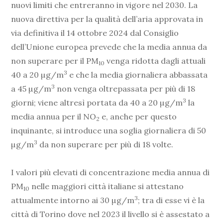
nuovi limiti che entreranno in vigore nel 2030. La
nuova direttiva per la qualità dell’aria approvata in
via definitiva il 14 ottobre 2024 dal Consiglio
dell’Unione europea prevede che la media annua da
non superare per il PM
venga ridotta dagli attuali
10
3
40 a 20 µg/m
e che la media giornaliera abbassata
3
a 45 µg/m
non venga oltrepassata per più di 18
3
giorni; viene altresì portata da 40 a 20 µg/m
la
media annua per il NO
e, anche per questo
2
inquinante, si introduce una soglia giornaliera di 50
3
µg/m
da non superare per più di 18 volte.
I valori più elevati di concentrazione media annua di
PM
nelle maggiori città italiane si attestano
10
3
attualmente intorno ai 30 µg/m
; tra di esse vi è la
città di Torino dove nel 2023 il livello si è assestato a