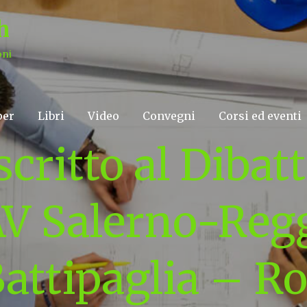
h
oni
per
Libri
Video
Convegni
Corsi ed eventi
critto al Dibat
 AV Salerno-Regg
 Battipaglia – 