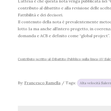
L’attesa è che questa nota venga pubblicata nei “
contributo al dibattito e alla revisione delle scel
Fattibilità e dei decisori.
Il contenuto della nota è prevalentemente metod
lotto 1a ma anche all’intero progetto, in coerenza 
domanda e ACB e definito come “global project”.
Contributo-scritto-al-Dibattito-Pubblico-sulla-linea-AV-Sal
By:
Francesco Ramella
Tags:
Alta velocità Saler