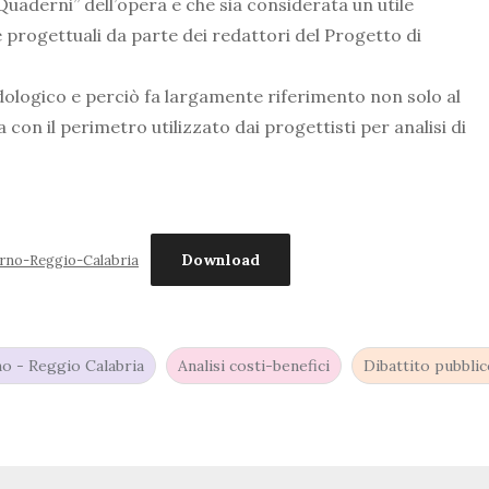
Quaderni” dell’opera e che sia considerata un utile
te progettuali da parte dei redattori del Progetto di
ologico e perciò fa largamente riferimento non solo al
con il perimetro utilizzato dai progettisti per analisi di
Download
erno-Reggio-Calabria
no - Reggio Calabria
Analisi costi-benefici
Dibattito pubbli