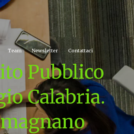
Team
Newsletter
Contattaci
tito Pubblico
io Calabria.
Romagnano