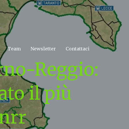
Team
Newsletter
Contattaci
erno-Reggio:
to il più
nrr