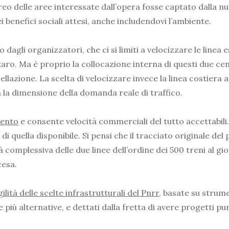
o aereo delle aree interessate dall’opera fosse captato dalla
ei benefici sociali attesi, anche includendovi l’ambiente.
dagli organizzatori, che ci si limiti a velocizzare le linea 
ro. Ma è proprio la collocazione interna di questi due cen
cellazione. La scelta di velocizzare invece la linea costiera
n la dimensione della domanda reale di traffico.
mento
e consente velocità commerciali del tutto accettabili. 
% di quella disponibile. Si pensi che il tracciato originale 
ità complessiva delle due linee dell’ordine dei 500 treni al g
cesa.
gilità delle scelte infrastrutturali del Pnrr
, basate su strume
iù alternative, e dettati dalla fretta di avere progetti pu