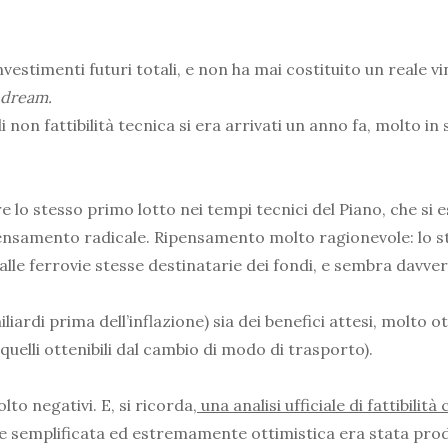
estimenti futuri totali, e non ha mai costituito un reale vin
 dream.
i non fattibilità tecnica si era arrivati un anno fa, molto in
 lo stesso primo lotto nei tempi tecnici del Piano, che si e
nsamento radicale. Ripensamento molto ragionevole: lo studi
 alle ferrovie stesse destinatarie dei fondi, e sembra davver
liardi prima dell’inflazione) sia dei benefici attesi, molto o
 quelli ottenibili dal cambio di modo di trasporto).
to negativi. E, si ricorda,
una analisi ufficiale di fattibili
 semplificata ed estremamente ottimistica era stata prodo