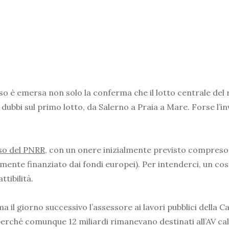
o è emersa non solo la conferma che il lotto centrale del
i dubbi sul primo lotto, da Salerno a Praia a Mare. Forse 
oso del PNRR
, con un onere inizialmente previsto compreso tra
lmente finanziato dai fondi europei). Per intenderci, un cos
tibilità.
 il giorno successivo l’assessore ai lavori pubblici della C
 perché comunque 12 miliardi rimanevano destinati all’AV c