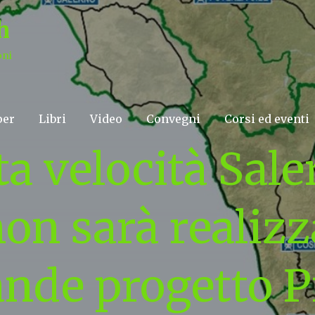
h
oni
per
Libri
Video
Convegni
Corsi ed eventi
lta velocità Sal
on sarà realizza
ande progetto P