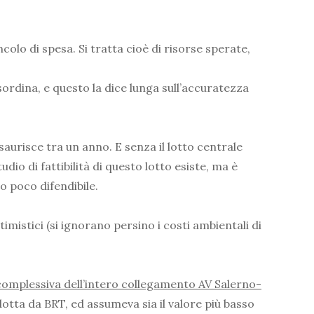
colo di spesa. Si tratta cioè di risorse sperate,
 sordina, e questo la dice lunga sull’accuratezza
saurisce tra un anno. E senza il lotto centrale
o di fattibilità di questo lotto esiste, ma è
o poco difendibile.
ttimistici (si ignorano persino i costi ambientali di
tà complessiva dell’intero collegamento AV Salerno-
tta da BRT, ed assumeva sia il valore più basso