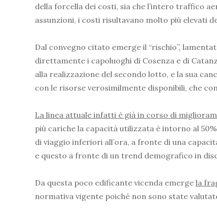
della forcella dei costi, sia che l’intero traffic
assunzioni, i costi risultavano molto più elevati d
Dal convegno citato emerge il “rischio”, lamentato 
direttamente i capoluoghi di Cosenza e di Catanza
alla realizzazione del secondo lotto, e la sua can
con le risorse verosimilmente disponibili, che co
La linea attuale infatti è già in corso di migliora
più cariche la capacità utilizzata è intorno al 50
di viaggio inferiori all’ora, a fronte di una capac
e questo a fronte di un trend demografico in dis
Da questa poco edificante vicenda emerge
la fra
normativa vigente poiché non sono state valutate p